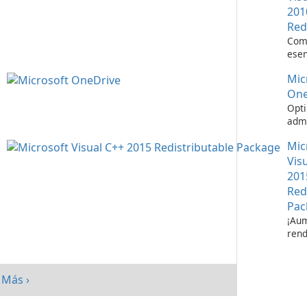
201
Red
Com
esen
ejec
Mic
apli
Visu
One
Opti
admi
de a
Mic
Micr
One
Vis
201
Red
Pac
¡Aum
rend
su s
paq
redi
Más ›
Micr
C++ 