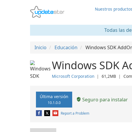
Nuestros producto
Todas las de
Inicio
Educación
Windows SDK AddO
Windows SDK Ad
Microsoft Corporation
❘
61,2MB
❘
Com
Última versión
Seguro para instalar
10.1.0.0
Report a Problem