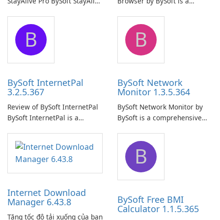
StayAlive Pro BySoft StayAlive
Browser by BySoft is a
Pro is a reliable software
comprehensive software
application designed to
application that allows users
B
B
ensure the continuous and
to easily browse and manage
uninterrupted operation of
shared folders on their
your computer system.
network.
BySoft InternetPal
BySoft Network
3.2.5.367
Monitor 1.3.5.364
Review of BySoft InternetPal
BySoft Network Monitor by
BySoft InternetPal is a
BySoft is a comprehensive
comprehensive software
network monitoring software
application designed to
designed to help businesses
B
monitor your internet
effectively manage their
connection and provide real-
network infrastructure.
time insights into its
performance.
Internet Download
BySoft Free BMI
Manager 6.43.8
Calculator 1.1.5.365
Tăng tốc độ tải xuống của bạn