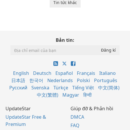
Tin tức khác
Bản tin:
English
Deutsch
Español
Français
Italiano
日本語
한국어
Nederlands
Polski
Português
Русский
Svenska
Türkçe
Tiếng Việt
中文(简体)
中文(繁體)
Magyar
हिन्दी
UpdateStar
Giúp đỡ & Phản hồi
UpdateStar Free &
DMCA
Premium
FAQ