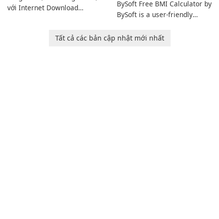
BySoft Free BMI Calculator by
với Internet Download
BySoft is a user-friendly
Manager!
software application
designed to help you
Tất cả các bản cập nhật mới nhất
calculate your Body Mass
Index quickly and accurately.