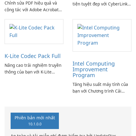
Chỉnh sửa PDF hiệu quả và
tiện tuyệt đẹp với CyberLink
cộng tác với Adobe Acrobat
PowerDVD
Standard.
K-Lite Codec Pack Full
Intel Computing
Nâng cao trải nghiệm truyền
Improvement
thông của bạn với K-Lite
Program
Codec Pack Full!
Tăng hiệu suất máy tính của
bạn với Chương trình Cải
thiện Điện toán Intel
Phiên bản mới nhất
10.1.0.0
An toàn và tải miễn phí được kiểm tra bởi UpdateStar