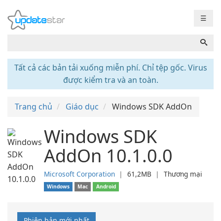
☰
Tất cả các bản tải xuống miễn phí. Chỉ tệp gốc. Virus
được kiểm tra và an toàn.
Trang chủ
Giáo dục
Windows SDK AddOn
Windows SDK
AddOn 10.1.0.0
Microsoft Corporation
❘
61,2MB
❘
Thương mại
Windows
Mac
Android
Phiên bản mới nhất