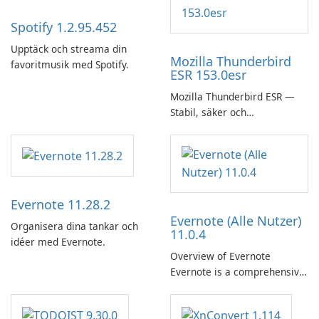
Spotify 1.2.95.452
Upptäck och streama din
Mozilla Thunderbird
favoritmusik med Spotify.
ESR 153.0esr
Mozilla Thunderbird ESR —
Stabil, säker och
företagsvänlig e-postklient
Evernote 11.28.2
Evernote (Alle Nutzer)
Organisera dina tankar och
11.0.4
idéer med Evernote.
Overview of Evernote
Evernote is a comprehensive
note-taking and organization
software designed to help
users capture, organize, and