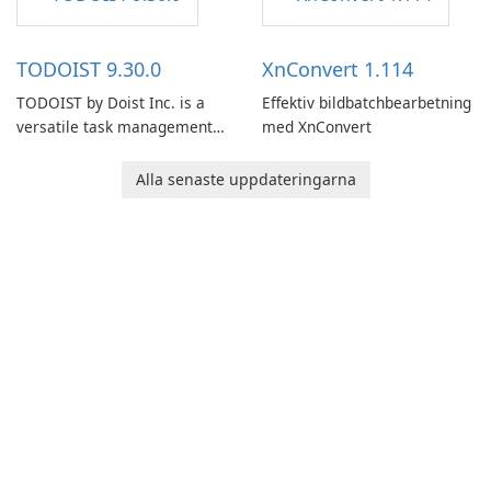
access information across
multiple devices.
TODOIST 9.30.0
XnConvert 1.114
TODOIST by Doist Inc. is a
Effektiv bildbatchbearbetning
versatile task management
med XnConvert
tool designed to help
individuals and teams
Alla senaste uppdateringarna
organize their work and
increase productivity.