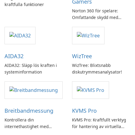
Gamers
kraftfulla funktioner
Norton 360 för spelare:
Omfattande skydd med
speloptimering
AIDA32
WizTree
AIDA32: Släpp lös kraften i
WizTree: Blixtsnabb
systeminformation
diskutrymmesanalysator!
Breitbandmessung
KVMS Pro
Kontrollera din
KVMS Pro: Kraftfullt verktyg
internethastighet med
för hantering av virtuella
Breitbandmessung by zafaco
maskiner