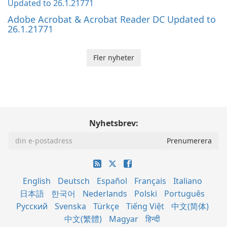
Adobe Acrobat & Acrobat Reader DC Updated to
26.1.21771
Fler nyheter
Nyhetsbrev:
English
Deutsch
Español
Français
Italiano
日本語
한국어
Nederlands
Polski
Português
Русский
Svenska
Türkçe
Tiếng Việt
中文(简体)
中文(繁體)
Magyar
हिन्दी