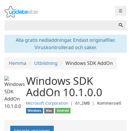
☰
Alla gratis nedladdningar. Endast originalfiler.
Viruskontrollerad och säker.
Hemma
Utbildning
Windows SDK AddOn
Windows SDK
AddOn 10.1.0.0
Microsoft Corporation
❘
61,2MB
❘
Kommersiell
Windows
Mac
Android
Senaste versionen