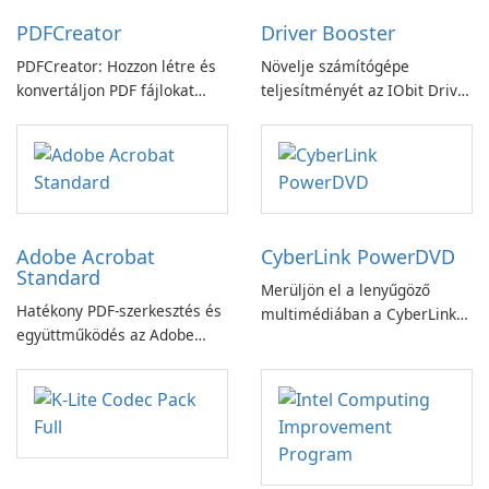
PDFCreator
Driver Booster
PDFCreator: Hozzon létre és
Növelje számítógépe
konvertáljon PDF fájlokat
teljesítményét az IObit Driver
könnyedén!
Booster funkciójával
Adobe Acrobat
CyberLink PowerDVD
Standard
Merüljön el a lenyűgöző
Hatékony PDF-szerkesztés és
multimédiában a CyberLink
együttműködés az Adobe
PowerDVD-vel
Acrobat Standard
alkalmazással.