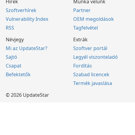
Hírek
Munka velünk
Szoftverhírek
Partner
Vulnerability Index
OEM megoldások
RSS
Tagfelvétel
Névjegy
Extrák
Mi az UpdateStar?
Szoftver portál
Sajtó
Legyél viszonteladó
Csapat
Fordítás
Befektetők
Szabad licencek
Termék javaslása
© 2026 UpdateStar