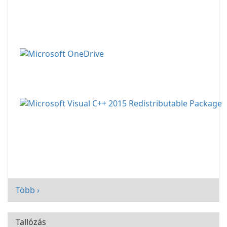
Több ›
Tallózás