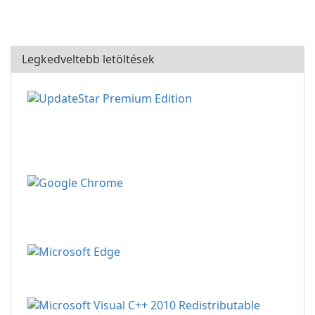
Legkedveltebb letöltések