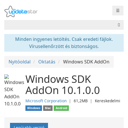
☰
Minden ingyenes letöltés. Csak eredeti fájlok.
Vírusellenőrzött és biztonságos.
Nyitóoldal
Oktatás
Windows SDK AddOn
Windows SDK
AddOn 10.1.0.0
Microsoft Corporation
❘
61,2MB
❘
Kereskedelmi
Windows
Mac
Android
Legújabb verzió