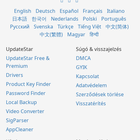
English
Deutsch
Español
Français
Italiano
日本語
한국어
Nederlands
Polski
Português
Русский
Svenska
Türkçe
Tiếng Việt
中文(简体)
中文(繁體)
Magyar
हिन्दी
UpdateStar
Súgó & visszajelzés
UpdateStar Free &
DMCA
Premium
GYIK
Drivers
Kapcsolat
Product Key Finder
Adatvédelem
Password Finder
Szerződések törlése
Local Backup
Visszatérítés
Video Converter
SigParser
AppCleaner