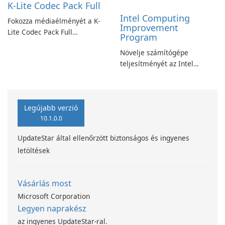
K-Lite Codec Pack Full
Intel Computing
Fokozza médiaélményét a K-
Improvement
Lite Codec Pack Full
Program
segítségével!
Növelje számítógépe
teljesítményét az Intel
számítástechnika-fejlesztési
programjával
Legújabb verzió
10.1.0.0
UpdateStar által ellenőrzött biztonságos és ingyenes
letöltések
Vásárlás most
Microsoft Corporation
Legyen naprakész
az ingyenes UpdateStar-ral.