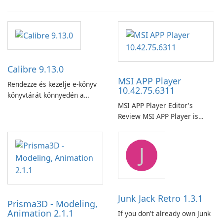
Calibre 9.13.0
MSI APP Player
Rendezze és kezelje e-könyv
10.42.75.6311
könyvtárát könnyedén a
MSI APP Player Editor's
Calibre segítségével.
Review MSI APP Player is
MSI’s Windows Android
emulator built atop the
J
BlueStacks engine and tuned
for MSI hardware.
Junk Jack Retro 1.3.1
Prisma3D - Modeling,
Animation 2.1.1
If you don't already own Junk